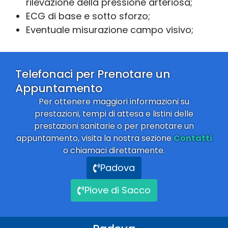
rilevazione della pressione arteriosa;
ECG di base e sotto sforzo;
Eventuale misurazione campo visivo;
Telefonaci per Prenotare un
Appuntamento
Per ottenere maggiori informazioni su
prestazioni, tempi di attesa e listini delle
prestazioni sanitarie o per prenotare un
appuntamento, visita la nostra sezione
Contatti
o chiamaci direttamente.
Padova
Piove di Sacco