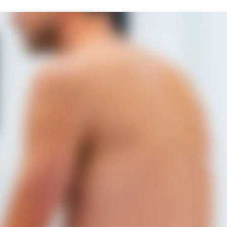
istica
Approfondimenti
Contatti