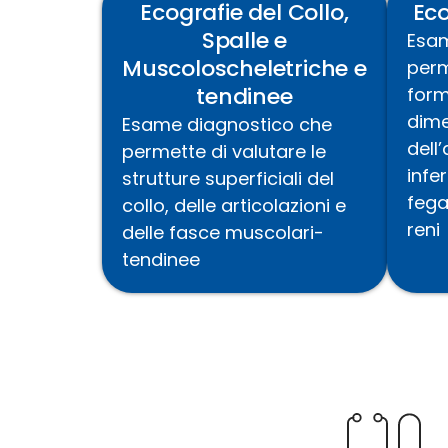
Ecografie del Collo,
Eco
Spalle e
Esa
Muscoloscheletriche e
perm
tendinee
form
dime
Esame diagnostico che
dell
permette di valutare le
infe
strutture superficiali del
fega
collo, delle articolazioni
e
reni
delle
fasce muscolari
-
tendinee