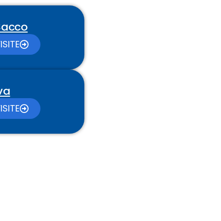
 Sacco
ISITE
va
ISITE