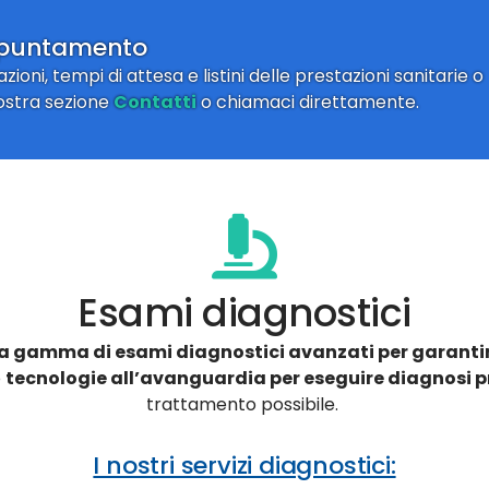
Appuntamento
oni, tempi di attesa e listini delle prestazioni sanitarie o
ostra sezione
Contatti
o chiamaci direttamente.
Esami diagnostici
a gamma di esami diagnostici avanzati per garanti
o
tecnologie all’avanguardia per eseguire diagnosi p
trattamento possibile.
I nostri servizi diagnostici: