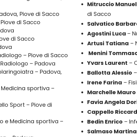
Mitruccio Manue
Padova, Piove di Sacco
di Sacco
– Piove di Sacco
Salvatico Barba
adova
Agostini Luca
– N
ove di Sacco
Artusi Tatiana
– 
dova
Menini Tommas
diologo – Piove di Sacco
Yvars Laurent
– O
 Radiologo – Padova
laringoiatra – Padova,
Ballotta Alessio
–
Irene Farina
– Fis
 Medicina sportiva –
Marchelle Maur
Favia Angela Do
llo Sport – Piove di
Cappello Riccar
o e Medicina sportiva –
Bedin Enrico
– In
Salmaso Martin