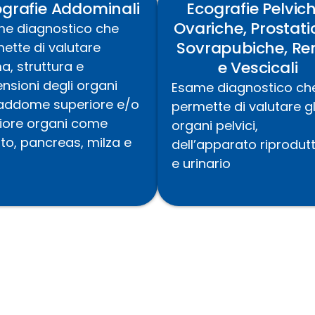
grafie Addominali
Ecografie Pelvich
Ovariche, Prostati
m
e diagnostico che
Sovrapubiche, Ren
ette di valutare
e Vescicali
a, struttura e
nsioni degli organi
Esame diagnostico ch
’addome superiore e/o
permette di valutare
gl
riore organi come
organi pelvici,
to, pancreas, milza e
dell’apparato riprodut
e urinario