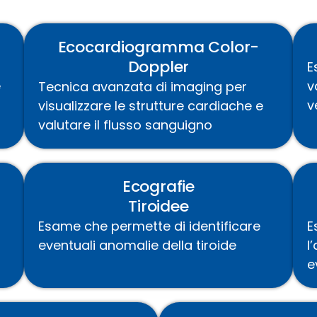
Ecocardiogramma Color-
Doppler
E
e
v
Tecnica avanzata di imaging per
v
visualizzare le strutture cardiache e
valutare il flusso sanguigno
Ecografie
Tiroidee
Esam
e che permette di identificare
E
eventuali a
nomalie della tiroide
l
e