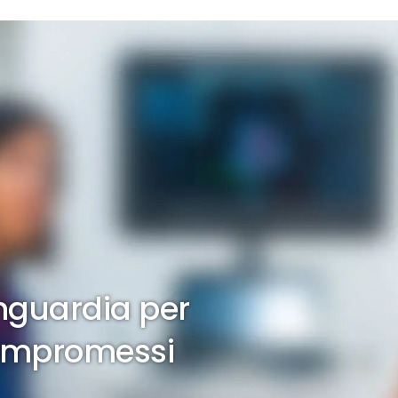
Home
Medici
Servizi
Modul
nguardia per
compromessi