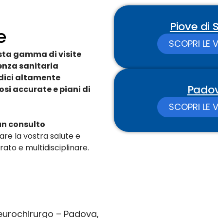
Piove di
e
SCOPRI LE V
sta gamma di visite
enza sanitaria
ici altamente
Pado
osi accurate e piani di
SCOPRI LE V
 un consulto
rare la vostra salute e
ato e multidisciplinare.
urochirurgo – Padova,