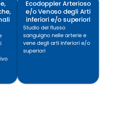
e,
Ecodoppler Arterioso
che,
e/o Venoso degli Arti
ali
inferiori e/o superiori
Studio del flusso
sanguigno nelle arterie e
e
vene
degli arti inferiori e/o
i
superiori
tivo